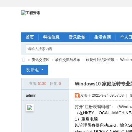
首页
科技信息
音乐欣赏
生活点滴
个人
»
资讯交流区
›
软件交流与发布
›
软硬件知识及资讯
›
Wind
工
发新帖
程
Windows10 家庭版转专业
查看:
5130
|
回复:
0
资
讯
admin
发表于 2021-9-24 09:57:08
|
打开“注册表编辑器”：（Windows
（在HKEY_LOCAL_MACHINE–》
1）重启电脑
以管理员身份启动cmd，输入SL
slmgr /ipk DCPHK-NFMTC-H