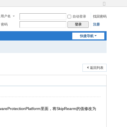
切
换
用户名
自动登录
找回密码
到
宽
密码
注册
登录
版
快捷导航
返回列表
wareProtectionPlatform里面，将SkipRearm的值修改为