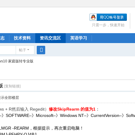
只需一步，快速开始
日志
技术资料
资讯交流区
英语学习
帖子
搜
ows10 家庭版转专业版
索
版
[复制链接]
显示全部楼层
 + R然后输入 Regedit）
修改SkipRearm 的值为1
：
SOFTWARE–》Microsoft–》Windows NT–》CurrentVersion–》Soft
MGR -REARM，根据提示，再次重启电脑！
88MJ-PFHPY-QJ4BJ